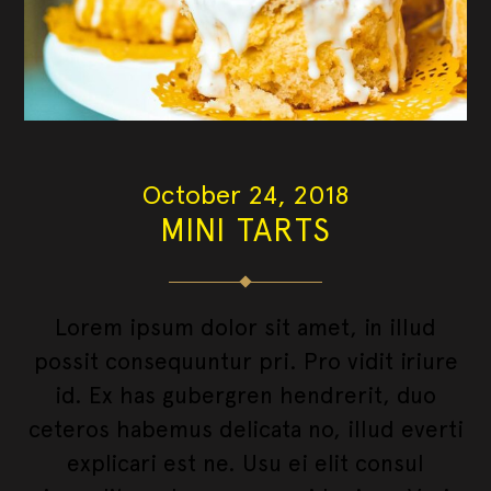
October 24, 2018
MINI TARTS
Lorem ipsum dolor sit amet, in illud
possit consequuntur pri. Pro vidit iriure
id. Ex has gubergren hendrerit, duo
ceteros habemus delicata no, illud everti
explicari est ne. Usu ei elit consul