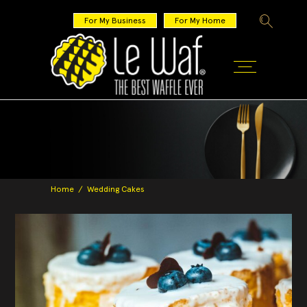
For My Business
For My Home
Home
/
Wedding Cakes